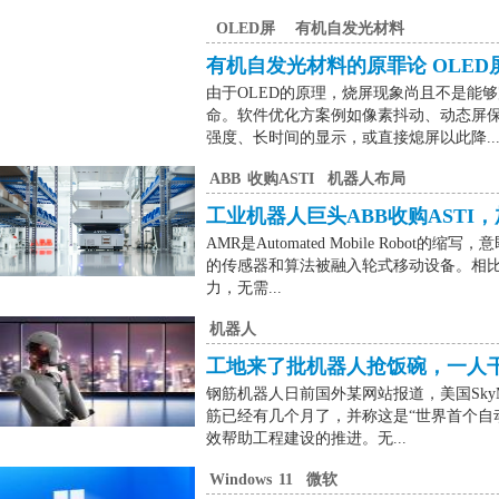
OLED屏
有机自发光材料
有机自发光材料的原罪论 OLED
由于OLED的原理，烧屏现象尚且不是能
命。软件优化方案例如像素抖动、动态屏
强度、长时间的显示，或直接熄屏以此降..
ABB
收购ASTI
机器人布局
工业机器人巨头ABB收购ASTI
AMR是Automated Mobile Rob
的传感器和算法被融入轮式移动设备。相比
力，无需...
机器人
工地来了批机器人抢饭碗，一人
钢筋机器人日前国外某网站报道，美国SkyM
筋已经有几个月了，并称这是“世界首个自
效帮助工程建设的推进。无...
Windows
11
微软