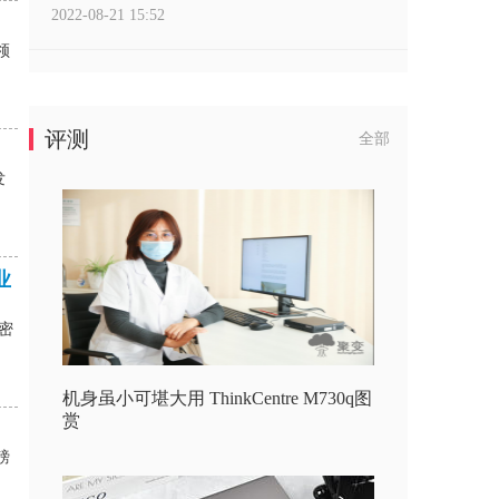
2022-08-21 15:52
领
评测
全部
发
业
精密
机身虽小可堪大用 ThinkCentre M730q图
赏
磅