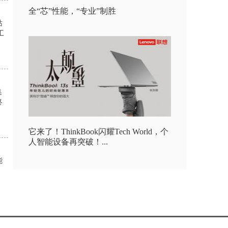
全“芯”性能，“专业”制胜
站
工
集
终
它来了！ThinkBook闪耀Tech World，个
人智能设备再突破！...
能
、