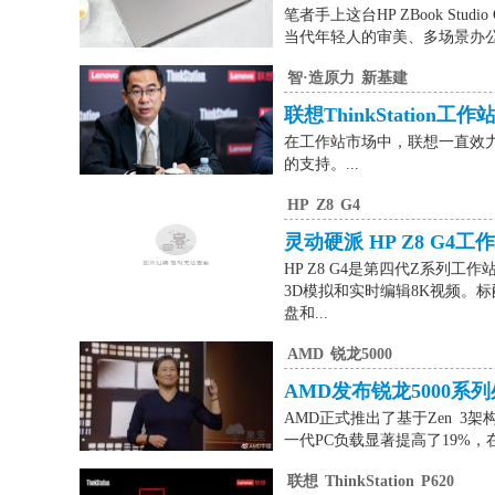
笔者手上这台HP ZBook S
当代年轻人的审美、多场景办公需
智·造原力
新基建
联想ThinkStation
在工作站市场中，联想一直效
的支持。...
HP
Z8
G4
灵动硬派 HP Z8 G4
HP Z8 G4是第四代Z系
3D模拟和实时编辑8K视频。标配两
盘和...
AMD
锐龙5000
AMD发布锐龙5000系
AMD正式推出了基于Zen 3架
一代PC负载显著提高了19%
联想
ThinkStation
P620