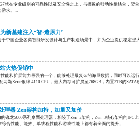
tudio G7就在专业级别的可靠性以及安全性之上，与极致的移动性相结合，契
求。...
工作站为新基建注入“智·造原力”
力于中国企业各类智能研发设计与生产制造场景中，并为企业提供稳定强
工作站火热促销中
列工作站性能和扩展能力最强的一个，能够处理最复杂的海量数据，同时可以运
颗Xeon银牌 4110 CPU，最大内存可扩展至768GB，内置2TB的SATA
列处理器 Zen架构加持，加量又加价
构的锐龙5000系列桌面处理器，相较于Zen 2架构，Zen 3核心架构的IPC
，在综合性能、能效、单线程性能和游戏性能上都有着全面的提升。...