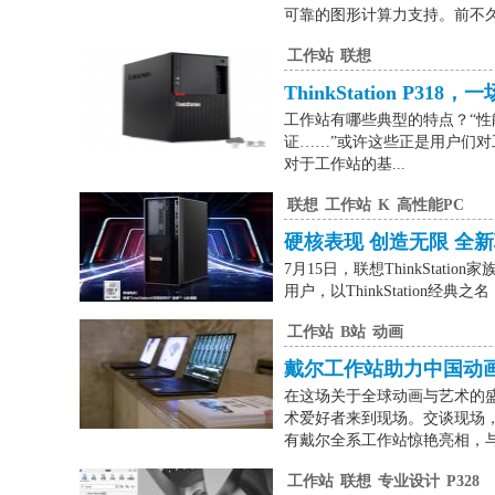
可靠的图形计算力支持。前不久，联
工作站
联想
ThinkStation P3
工作站有哪些典型的特点？“性
证……”或许这些正是用户们对工作
对于工作站的基...
联想
工作站
K
高性能PC
硬核表现 创造无限 全新联想
7月15日，联想ThinkStation
用户，以ThinkStation经
工作站
B站
动画
戴尔工作站助力中国动
在这场关于全球动画与艺术的
术爱好者来到现场。交谈现场
有戴尔全系工作站惊艳亮相，与动
工作站
联想
专业设计
P328