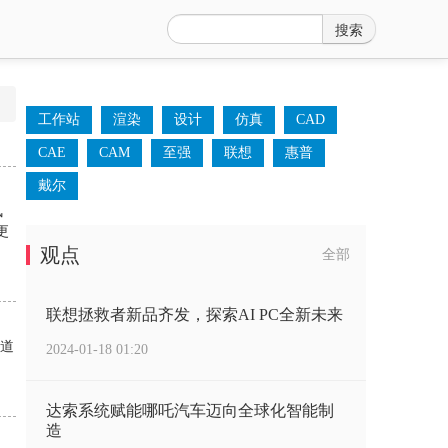
搜索
工作站
渲染
设计
仿真
CAD
CAE
CAM
至强
联想
惠普
戴尔
风
更
观点
全部
联想拯救者新品齐发，探索AI PC全新未来
通道
2024-01-18 01:20
达索系统赋能哪吒汽车迈向全球化智能制
造