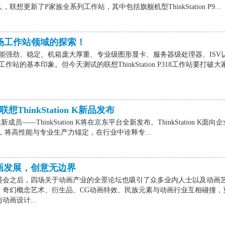
想更新了P家族全系列工作站，其中包括旗舰机型ThinkStation P9...
18，一场工作站领域的探索！
能强劲、稳定、机箱庞大厚重、专业级图形显卡、服务器级处理器、ISV
站的基本印象。但今天测试的联想ThinkStation P318工作站要打破大
ThinkStation K新品发布
家族新成员——ThinkStation K将在京东平台全新发布。ThinkStation K面向
典之名，将高性能与专业生产力锚定，在行业中诠释专...
画发展，创意无边界
盛会之后，四场关于动画产业的全景论坛也吸引了众多业内人士以及动画
，奇幻概念艺术、衍生品、CG动画特效、民族元素与动画行业互相碰撞，
画设计...