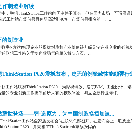
0耀世之作制造业解读
中，联想ThinkStation工作站的历史并不算长，但在国内市场，可谓遥遥
区台式工作站市场份额再创新高达到46%，市场份额排名第一。...
下的制造业
的数字化能力实现企业的提效增质和产业价值链升级是制造业企业的必然
述联想工作站关于制造业场景的相关解决方案。...
hinkStation P620震撼发布，史无前例极致性能颠覆行
作站联想ThinkStation P620，为影视特效、建筑BIM、工业设计、
量的专业创新工作提供前所未有的极致体验，树立全新行业标杆。...
站耀世登场——智·造原力，为中国制造换挡加速...
想ThinkStation工作站全家族发布会”在联想总部召开。在发布会上，联想重
tation P620，并亮相了ThinkStation全家族强悍的...