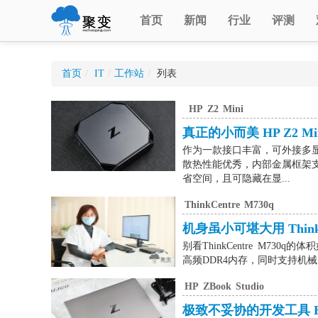
首页
新闻
行业
评测
首页
/
IT
/
工作站
/
列表
HP
Z2
Mini
真正的小而美 HP Z2 M
作为一款接口丰富，可外接多显示
散热性能优秀，内部金属框架支
省空间，且可隐藏在显...
ThinkCentre
M730q
机身虽小可堪大用 ThinkC
别看ThinkCentre M73
高频DDR4内存，同时支持机械+固态
HP
ZBook
Studio
极致不妥协的开发工具 HP 