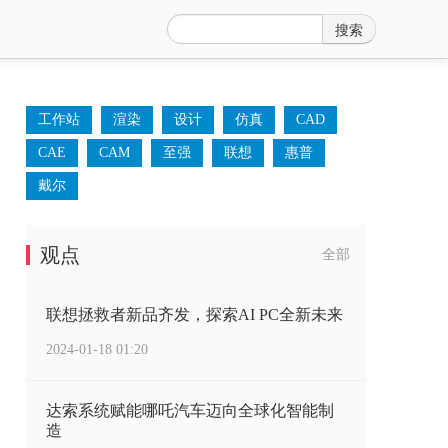
搜索
工作站
渲染
设计
仿真
CAD
CAE
CAM
至强
联想
惠普
戴尔
观点
全部
联想拯救者新品齐发，探索AI PC全新未来
2024-01-18 01:20
达索系统赋能哪吒汽车迈向全球化智能制
造