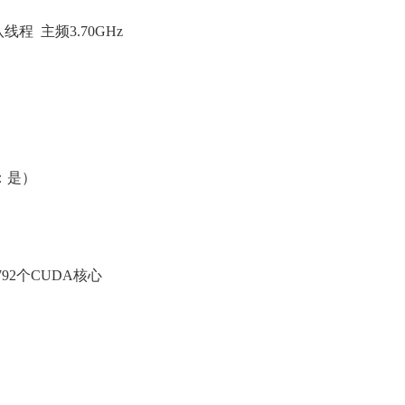
八线程 主频3.70GHz
持：是）
构 1792个CUDA核心