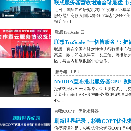
联想服务器营收增速全球最猛 市
近日，国际知名研究机构IDC发布2023年
服务器厂商收入同比增长6 7%达到244亿
提升至7 1...
联想TruScale
云
联想TruScale “一切皆服务”
联想一直在全国有针对性地进行数据中心资
高度一致，即在京津冀、长三角、粤港澳
区，与国内顶级数据中心合作。...
服务器
CPU
NVIDIA宣布推出服务器CPU 
挖矿热潮和AI云计算都让GPU变得炙手可热
计划生产基于ARM架构服务器CPU的消息
心。...
杉数COPT
优化求解器
刷新世界纪录，杉数COPT优化
值得强调的是，杉数优化求解器COPT是