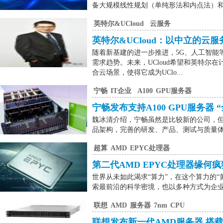
备大规模线性规划（单纯形法和内点法）和
英特尔&UCloud
云服务
英特尔&UCloud：以中立的云
随着新基建的进一步推进，5G、人工智能
需求趋势。未来，UCloud希望和英特
合云场景，使得它成为UClo...
宁畅
IT企业
A100
GPU服务器
宁畅发布支持A100 GPU服务器 
魏冰清介绍，宁畅虽然是比较新的公司，但
品架构，完善的研发、产品、测试与质量体
超算
AMD
EPYC处理器
第二代AMD EPYC处理器缘何
世界从未如此渴求“算力”，在这个算力的“
索最前沿的科学密境，也以多种方式为企业
联想
AMD
服务器
7nm
CPU
联想发布新一代AMD服务器 搭载