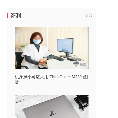
评测
全部
机身虽小可堪大用 ThinkCentre M730q图
赏