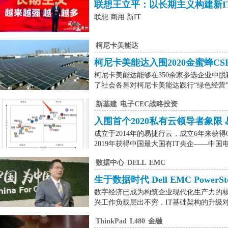
联想王立平：以长期主义构建新I
联想 商用 新IT
柯尼卡美能达
柯尼卡美能达入围2020金蜜蜂CS
柯尼卡美能达能够在350余家参选企业中脱
了社会各界对柯尼卡美能达践行“绿色经营”
新基建
电子CEC战略投资
入围首个2020私有云领导者象限 易捷
成立于2014年的易捷行云，成立6年来获
2019年获得中国最大国有IT央企——中国
数据中心
DELL
EMC
生于数据时代 Dell EMC Powe
数字经济已成为构筑企业现代化生产力的
兴工作负载层出不穷，IT基础架构的升级对于
ThinkPad
L480
金融