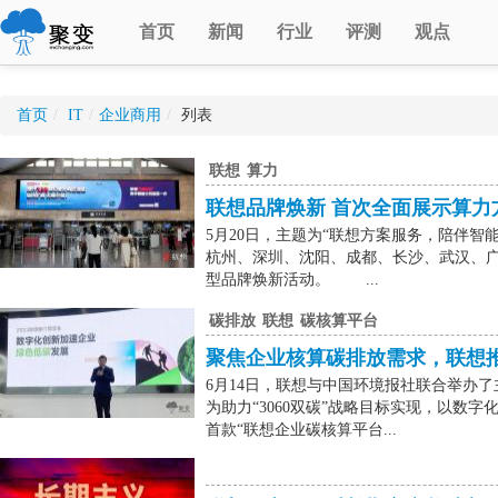
首页
新闻
行业
评测
观点
首页
/
IT
/
企业商用
/
列表
联想
算力
联想品牌焕新 首次全面展示算力
5月20日，主题为“联想方案服务，陪伴
杭州、深圳、沈阳、成都、长沙、武汉、广
型品牌焕新活动。 ...
碳排放
联想
碳核算平台
聚焦企业核算碳排放需求，联想
6月14日，联想与中国环境报社联合举办了
为助力“3060双碳”战略目标实现，以数
首款“联想企业碳核算平台...