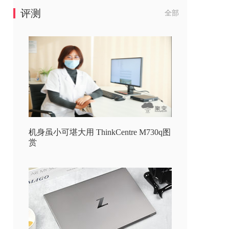
评测
全部
机身虽小可堪大用 ThinkCentre M730q图
赏