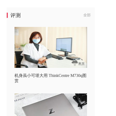
评测
全部
机身虽小可堪大用 ThinkCentre M730q图
赏