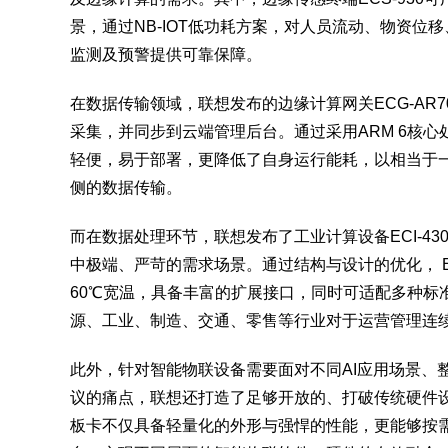
景，通过NB-IOT低功耗方案，对人员流动、物资位
监测及预警提供可靠保障。
在数据传输领域，联想发布的边缘计算网关ECG-AR
采集，并同步到云端管理后台。通过采用ARM 6核心处
轻便，易于部署，更降低了自身运行能耗，以相当于一
侧的数据传输。
而在数据处理环节，联想发布了工业计算设备ECI-430
中极端、严苛的需求场景。通过结构与设计的优化， ECI-
60℃宽温，具备丰富的扩展接口，同时可适配多种标
源、工业、制造、交通、零售等行业对于运营管理连
此外，针对智能物联设备需要面对不同AI应用场景、
议的痛点，联想还打造了足够开放的、打破传统硬件设备
板卡不仅具备轻量化的外形与强悍的性能，更能够按