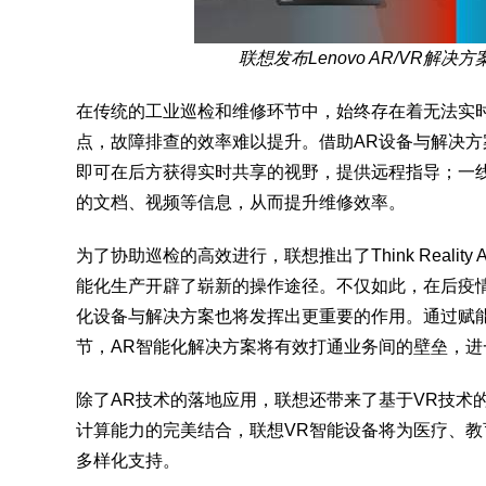
联想发布
Lenovo AR/VR
解决方
在传统的工业巡检和维修环节中，始终存在着无法实
点，故障排查的效率难以提升。借助AR设备与解决方
即可在后方获得实时共享的视野，提供远程指导；一
的文档、视频等信息，从而提升维修效率。
为了协助巡检的高效进行，联想推出了Think Reality
能化生产开辟了崭新的操作途径。不仅如此，在后疫
化设备与解决方案也将发挥出更重要的作用。通过赋
节，AR智能化解决方案将有效打通业务间的壁垒，
除了AR技术的落地应用，联想还带来了基于VR技术的Mi
计算能力的完美结合，联想VR智能设备将为医疗、
多样化支持。