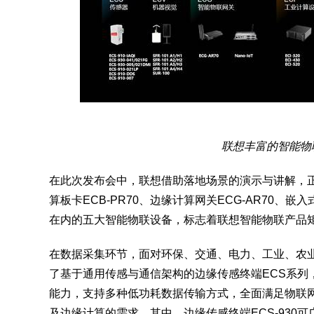
联想丰富的智能物
在此次发布会中，联想借助落地场景的演示与讲解，正式
算板卡ECB-PR70、边缘计算网关ECG-AR70、嵌入
在内的五大智能物联设备，标志着联想智能物联产品
在数据采集环节，面对环保、交通、电力、工业、农
了基于通用传感与通信架构的边缘传感终端ECS系列
能力，支持多种低功耗数据传输方式，全面满足物联
及边缘计算的需求。其中，边缘传感终端ECS-930